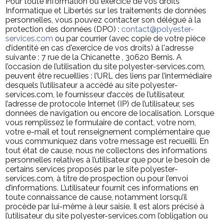
Pour toute information ou exercice de vos droits
Informatique et Libertés sur les traitements de données
personnelles, vous pouvez contacter son délégué à la
protection des données (DPO) :
contact@polyester-
services.com
ou par courrier (avec copie de votre pièce
d’identité en cas d'exercice de vos droits) à l'adresse
suivante : 7 rue de la Chicanette , 30620 Bernis. A
l’occasion de l’utilisation du site polyester-services.com,
peuvent être recueillies : l’URL des liens par l’intermédiaire
desquels l’utilisateur a accédé au site polyester-
services.com, le fournisseur d’accès de l’utilisateur,
l’adresse de protocole Internet (IP) de l’utilisateur, ses
données de navigation ou encore de localisation. Lorsque
vous remplissez le formulaire de contact, votre nom,
votre e-mail et tout renseignement complémentaire que
vous communiquez dans votre message est recueilli. En
tout état de cause, nous ne collectons des informations
personnelles relatives à l’utilisateur que pour le besoin de
certains services proposés par le site polyester-
services.com, à titre de prospection ou pour l’envoi
d’informations. L’utilisateur fournit ces informations en
toute connaissance de cause, notamment lorsqu’il
procède par lui-même à leur saisie. Il est alors précisé à
l’utilisateur du site polyester-services.com l’obligation ou